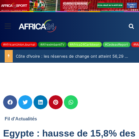
#AfricanUnionJournal
#AfreximbankTV
#Africa24Caribbean
#CedeaoReport
#Ma
Côte d’Ivoire : les réserves de change ont atteint 56,29 milliards USD en juillet
Fil d'Actualités
Egypte : hausse de 15,8% des