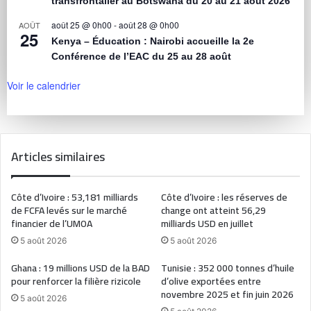
transfrontalier au Botswana du 20 au 21 août 2026
août 25 @ 0h00
-
août 28 @ 0h00
AOÛT
25
Kenya – Éducation : Nairobi accueille la 2e
Conférence de l’EAC du 25 au 28 août
Voir le calendrier
Articles similaires
Côte d’Ivoire : 53,181 milliards
Côte d’Ivoire : les réserves de
de FCFA levés sur le marché
change ont atteint 56,29
financier de l’UMOA
milliards USD en juillet
5 août 2026
5 août 2026
Ghana : 19 millions USD de la BAD
Tunisie : 352 000 tonnes d’huile
pour renforcer la filière rizicole
d’olive exportées entre
novembre 2025 et fin juin 2026
5 août 2026