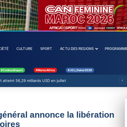
CIÉTÉ
CULTURE
SPORT
ACTU DES REGIONS
PROGRAMM
#CedeaoReport
#MarocAfrica
#JOJ_Dakar2026
 atteint 56,29 milliards USD en juillet
général annonce la libération
oires