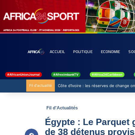
ACCUEIL
POLITIQUE
ECONOMIE
SO
#AfricanUnionJournal
#AfreximbankTV
#Africa24Caribbean
Fil d'actualité
Côte d’Ivoire : les réserves de change ont
Fil d'Actualités
Égypte : Le Parquet 
de 38 détenus provis