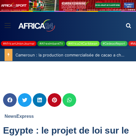
#AfricanUnionJournal
#AfreximbankTV
#Africa24Caribbean
#CedeaoReport
#Ma
Cameroun : la production commercialisée de cacao a chuté de 19,9% durant la saison 2025-2026
NewsExpress
Egypte : le projet de loi sur le