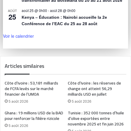
transfrontalier au Botswana du 20 au 21 août 2026
août 25 @ 0h00
-
août 28 @ 0h00
AOÛT
25
Kenya – Éducation : Nairobi accueille la 2e
Conférence de l’EAC du 25 au 28 août
Voir le calendrier
Articles similaires
Côte d’Ivoire : 53,181 milliards
Côte d’Ivoire : les réserves de
de FCFA levés sur le marché
change ont atteint 56,29
financier de l’UMOA
milliards USD en juillet
5 août 2026
5 août 2026
Ghana : 19 millions USD de la BAD
Tunisie : 352 000 tonnes d’huile
pour renforcer la filière rizicole
d’olive exportées entre
novembre 2025 et fin juin 2026
5 août 2026