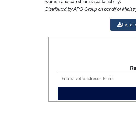
women and called for its sustainability.
Distributed by APO Group on behalf of Ministry
Instal
Re