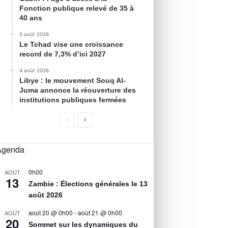
Fonction publique relevé de 35 à
40 ans
5 août 2026
Le Tchad vise une croissance
record de 7,3% d’ici 2027
4 août 2026
Libye : le mouvement Souq Al-
Juma annonce la réouverture des
institutions publiques fermées
Agenda
0h00
AOÛT
13
Zambie : Élections générales le 13
août 2026
août 20 @ 0h00
-
août 21 @ 0h00
AOÛT
20
Sommet sur les dynamiques du