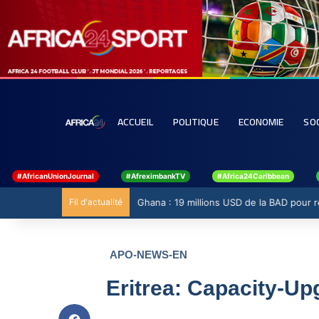
ACCUEIL
POLITIQUE
ECONOMIE
SO
#AfricanUnionJournal
#AfreximbankTV
#Africa24Caribbean
Fil d'actualité
Ghana : 19 millions USD de la BAD pour ren
APO-NEWS-EN
Eritrea: Capacity-Up