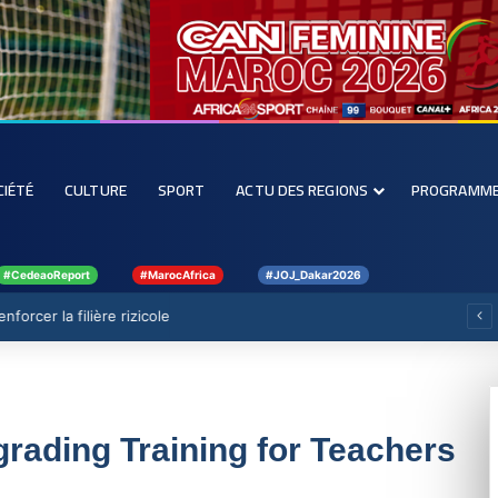
CIÉTÉ
CULTURE
SPORT
ACTU DES REGIONS
PROGRAMM
#CedeaoReport
#MarocAfrica
#JOJ_Dakar2026
forcer la filière rizicole
grading Training for Teachers