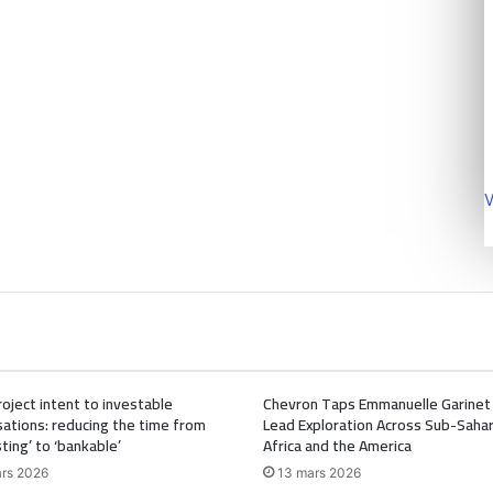
V
oject intent to investable
Chevron Taps Emmanuelle Garinet
ations: reducing the time from
Lead Exploration Across Sub-Saha
sting’ to ‘bankable’
Africa and the America
rs 2026
13 mars 2026