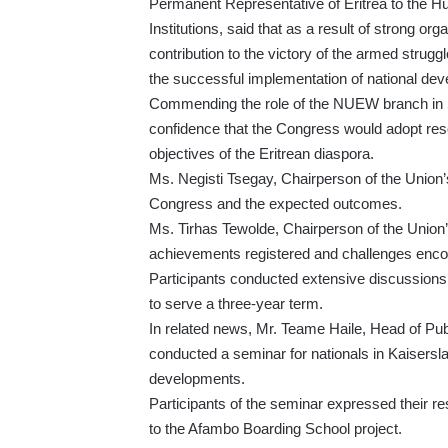
Permanent Representative of Eritrea to the Hu
Institutions, said that as a result of strong 
contribution to the victory of the armed strugg
the successful implementation of national de
Commending the role of the NUEW branch in Sw
confidence that the Congress would adopt resol
objectives of the Eritrean diaspora.
Ms. Negisti Tsegay, Chairperson of the Union’s
Congress and the expected outcomes.
Ms. Tirhas Tewolde, Chairperson of the Union’s
achievements registered and challenges enco
Participants conducted extensive discussions
to serve a three-year term.
In related news, Mr. Teame Haile, Head of Publ
conducted a seminar for nationals in Kaisersla
developments.
Participants of the seminar expressed their reso
to the Afambo Boarding School project.