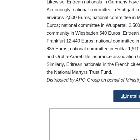
Likewise, Eritrean nationals in Germany have c
Accordingly, national committee in Stuttgart 
environs 2,500 Euros; national committee in 
Euros; national committee in Wuppertal: 2,50
community in Wiesbaden 540 Euros; Eritrean 
Frankfurt 12,440 Euros; national committee in
935 Euros; national committee in Fulda: 1,9
and Orotta-Arareb life insurance association 
Similarly, Eritrean nationals in the French ci
the National Martyrs Trust Fund.
Distributed by APO Group on behalf of Ministry
Instal