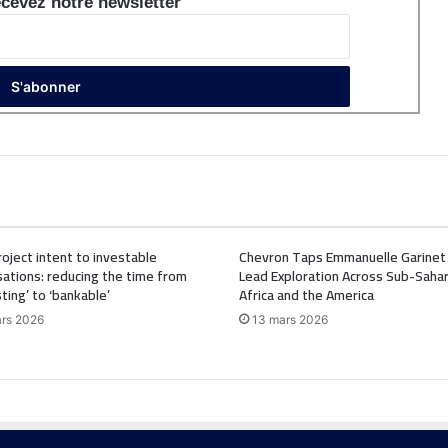
cevez notre newsletter
oject intent to investable
Chevron Taps Emmanuelle Garinet
ations: reducing the time from
Lead Exploration Across Sub-Saha
sting’ to ‘bankable’
Africa and the America
rs 2026
13 mars 2026