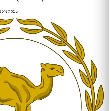
025
7:02 am