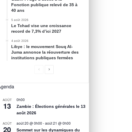
Fonction publique relevé de 35 à
40 ans
5 août 2026
Le Tchad vise une croissance
record de 7,3% d’ici 2027
4 août 2026
Libye : le mouvement Souq Al-
Juma annonce la réouverture des
institutions publiques fermées
Agenda
0h00
AOÛT
13
Zambie : Élections générales le 13
août 2026
août 20 @ 0h00
-
août 21 @ 0h00
AOÛT
20
Sommet sur les dynamiques du