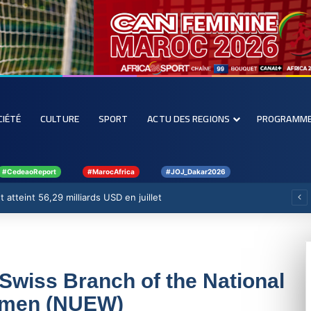
CIÉTÉ
CULTURE
SPORT
ACTU DES REGIONS
PROGRAMM
#CedeaoReport
#MarocAfrica
#JOJ_Dakar2026
 atteint 56,29 milliards USD en juillet
 Swiss Branch of the National
Women (NUEW)