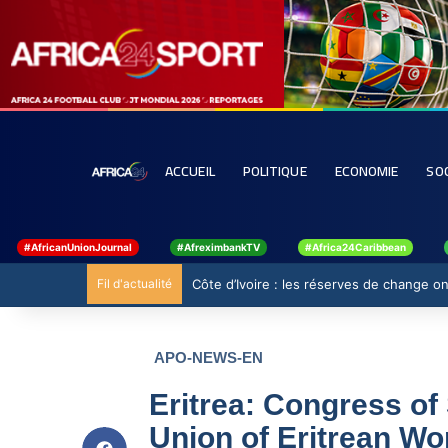
ACCUEIL
POLITIQUE
ECONOMIE
SO
#AfricanUnionJournal
#AfreximbankTV
#Africa24Caribbean
Fil d'actualité
Côte d’Ivoire : les réserves de change ont
APO-NEWS-EN
Eritrea: Congress of
Union of Eritrean 