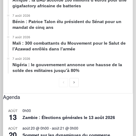
Afrique : la BAD accorde 100 millions d’euros pour une
gigafactory africaine de batteries
7 août 2026
Bénin : Patrice Talon élu président du Sénat pour un
mandat de cinq ans
7 août 2026
Mali : 300 combattants du Mouvement pour le Salut de
l’Azawad enrôlés dans l’armée
7 août 2026
Nigéria : le gouvernement annonce une hausse de la
solde des militaires jusqu’à 80%
Agenda
0h00
AOÛT
13
Zambie : Élections générales le 13 août 2026
août 20 @ 0h00
-
août 21 @ 0h00
AOÛT
20
Sommet sur les dynamiques du commerce