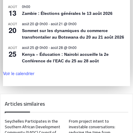
0h00
AOÛT
13
Zambie : Élections générales le 13 août 2026
août 20 @ 0h00
-
août 21 @ 0h00
AOÛT
20
Sommet sur les dynamiques du commerce
transfrontalier au Botswana du 20 au 21 août 2026
août 25 @ 0h00
-
août 28 @ 0h00
AOÛT
25
Kenya – Éducation : Nairobi accueille la 2e
Conférence de l’EAC du 25 au 28 août
Voir le calendrier
Articles similaires
Seychelles Participates in the
From project intent to
Southern African Development
investable conversations:
Community (SADC) Council of
reducing the time from