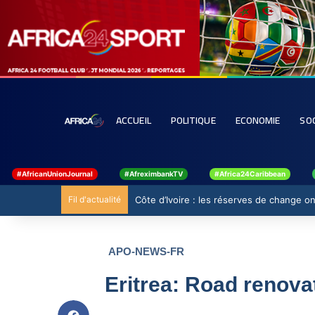
ACCUEIL
POLITIQUE
ECONOMIE
SO
#AfricanUnionJournal
#AfreximbankTV
#Africa24Caribbean
Fil d'actualité
Ghana : 19 millions USD de la BAD pour r
APO-NEWS-FR
Eritrea: Road renov