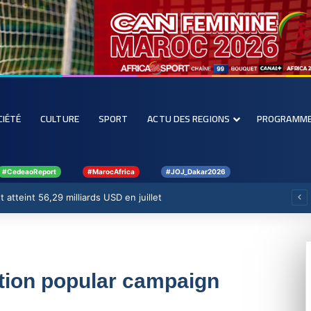
CIÉTÉ
CULTURE
SPORT
ACTU DES REGIONS
PROGRAMM
#CedeaoReport
#MarocAfrica
#JOJ_Dakar2026
enforcer la filière rizicole
ation popular campaign