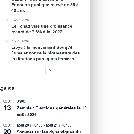
Fonction publique relevé de 35 à
40 ans
5 août 2026
Le Tchad vise une croissance
record de 7,3% d’ici 2027
4 août 2026
Libye : le mouvement Souq Al-
Juma annonce la réouverture des
institutions publiques fermées
Agenda
0h00
AOÛT
13
Zambie : Élections générales le 13
août 2026
août 20 @ 0h00
-
août 21 @ 0h00
AOÛT
20
Sommet sur les dynamiques du