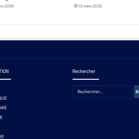
rs 2026
13 mars 2026
TION
Rechercher
QUE
MIE
E
RE