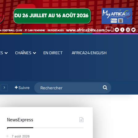
ES
CHAÎNES
EN DIRECT
AFRICA24 ENGLISH
Suivre
NewsExpress
7 août 2026