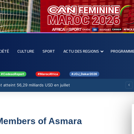
CIÉTÉ
CULTURE
SPORT
ACTU DES REGIONS
PROGRAMM
#CedeaoReport
#MarocAfrica
#JOJ_Dakar2026
forcer la filière rizicole
r Members of Asmara