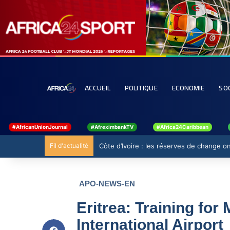
ACCUEIL
POLITIQUE
ECONOMIE
SO
#AfricanUnionJournal
#AfreximbankTV
#Africa24Caribbean
Fil d'actualité
Ghana : 19 millions USD de la BAD pour ren
APO-NEWS-EN
Eritrea: Training fo
International Airport