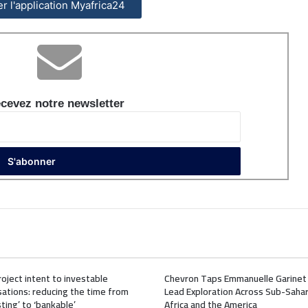
ler l'application Myafrica24
cevez notre newsletter
oject intent to investable
Chevron Taps Emmanuelle Garinet
ations: reducing the time from
Lead Exploration Across Sub-Saha
sting’ to ‘bankable’
Africa and the America