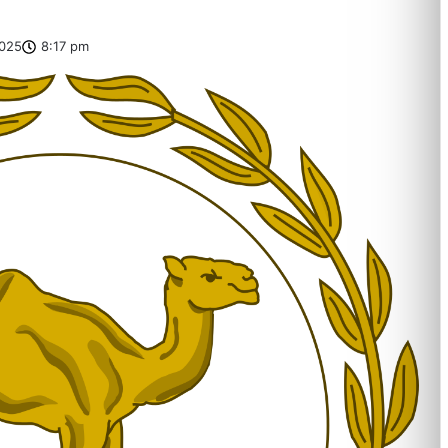
025
8:17 pm