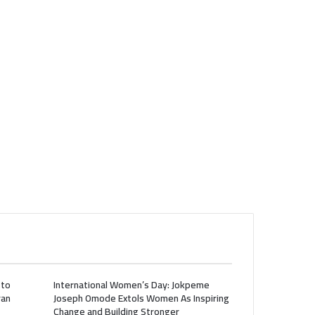
 to
International Women’s Day: Jokpeme
ran
Joseph Omode Extols Women As Inspiring
Change and Building Stronger