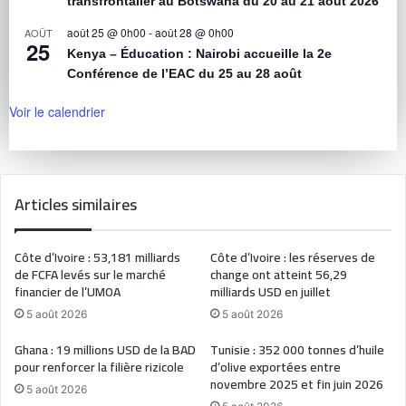
transfrontalier au Botswana du 20 au 21 août 2026
août 25 @ 0h00
-
août 28 @ 0h00
AOÛT
25
Kenya – Éducation : Nairobi accueille la 2e
Conférence de l’EAC du 25 au 28 août
Voir le calendrier
Articles similaires
Côte d’Ivoire : 53,181 milliards
Côte d’Ivoire : les réserves de
de FCFA levés sur le marché
change ont atteint 56,29
financier de l’UMOA
milliards USD en juillet
5 août 2026
5 août 2026
Ghana : 19 millions USD de la BAD
Tunisie : 352 000 tonnes d’huile
pour renforcer la filière rizicole
d’olive exportées entre
novembre 2025 et fin juin 2026
5 août 2026