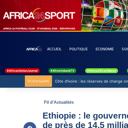
ACCUEIL
POLITIQUE
ECONOMIE
SO
#AfricanUnionJournal
#AfreximbankTV
#Africa24Caribbean
Fil d'actualité
Côte d’Ivoire : les réserves de change ont
Fil d'Actualités
Ethiopie : le gouve
de près de 14,5 mill