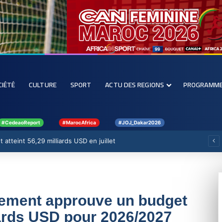
CIÉTÉ
CULTURE
SPORT
ACTU DES REGIONS
PROGRAMM
#CedeaoReport
#MarocAfrica
#JOJ_Dakar2026
 atteint 56,29 milliards USD en juillet
rnement approuve un budget
iards USD pour 2026/2027