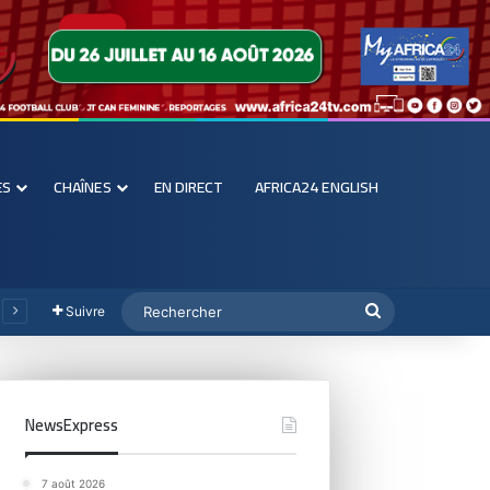
ES
CHAÎNES
EN DIRECT
AFRICA24 ENGLISH
Suivre
NewsExpress
7 août 2026