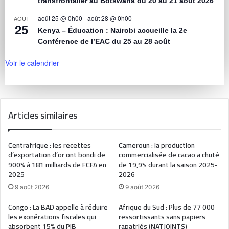
transfrontalier au Botswana du 20 au 21 août 2026
août 25 @ 0h00
-
août 28 @ 0h00
AOÛT
25
Kenya – Éducation : Nairobi accueille la 2e
Conférence de l’EAC du 25 au 28 août
Voir le calendrier
Articles similaires
Centrafrique : les recettes
Cameroun : la production
d’exportation d’or ont bondi de
commercialisée de cacao a chuté
900% à 181 milliards de FCFA en
de 19,9% durant la saison 2025-
2025
2026
9 août 2026
9 août 2026
Congo : La BAD appelle à réduire
Afrique du Sud : Plus de 77 000
les exonérations fiscales qui
ressortissants sans papiers
absorbent 15% du PIB
rapatriés (NATJOINTS)