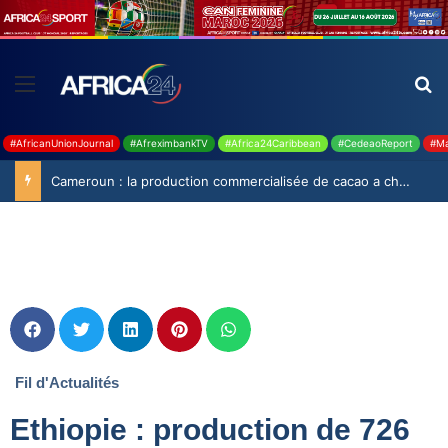
#AfricanUnionJournal
#AfreximbankTV
#Africa24Caribbean
#CedeaoReport
#Ma
Cameroun : la production commercialisée de cacao a chuté de 19,9% durant la saison 2025-2026
Fil d'Actualités
Ethiopie : production de 726