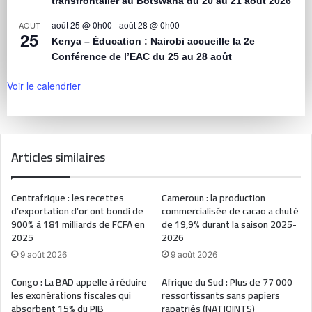
transfrontalier au Botswana du 20 au 21 août 2026
août 25 @ 0h00
-
août 28 @ 0h00
AOÛT
25
Kenya – Éducation : Nairobi accueille la 2e
Conférence de l’EAC du 25 au 28 août
Voir le calendrier
Articles similaires
Centrafrique : les recettes
Cameroun : la production
d’exportation d’or ont bondi de
commercialisée de cacao a chuté
900% à 181 milliards de FCFA en
de 19,9% durant la saison 2025-
2025
2026
9 août 2026
9 août 2026
Congo : La BAD appelle à réduire
Afrique du Sud : Plus de 77 000
les exonérations fiscales qui
ressortissants sans papiers
absorbent 15% du PIB
rapatriés (NATJOINTS)