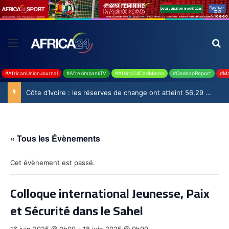
#AfricanUnionJournal
#AfreximbankTV
#Africa24Caribbean
#CedeaoReport
#Ma
Côte d’Ivoire : les réserves de change ont atteint 56,29 milliards USD en juillet
« Tous les Évènements
Cet évènement est passé.
Colloque international Jeunesse, Paix
et Sécurité dans le Sahel