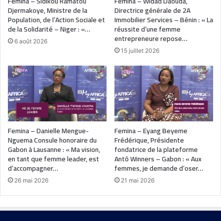
Femina – Sidikou Ramatou
Femina – Widad Daouda,
Djermakoye, Ministre de la
Directrice générale de 2A
Population, de l’Action Sociale et
Immobilier Services – Bénin : « La
de la Solidarité – Niger : «…
réussite d’une femme
entrepreneure repose…
6 août 2026
15 juillet 2026
Femina – Danielle Mengue-
Femina – Eyang Beyeme
Nguema Consule honoraire du
Frédérique, Présidente
Gabon à Lausanne : « Ma vision,
fondatrice de la plateforme
en tant que femme leader, est
Antô Winners – Gabon : « Aux
d’accompagner…
femmes, je demande d’oser…
26 mai 2026
21 mai 2026