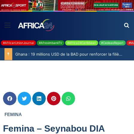
#AfricanUnionJournal
#AfreximbankTV
#Africa24Caribbean
#CedeaoReport
#Ma
Ghana : 19 millions USD de la BAD pour renforcer la filière rizicole
FEMINA
Femina – Seynabou DIA