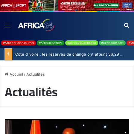
#AfricanUnionJournal
#AfreximbankTV
#Africa24Caribbean
#CedeaoReport
#Ma
Côte d’Ivoire : les réserves de change ont atteint 56,29 milliards USD en juillet
Accueil
/
Actualités
Actualités