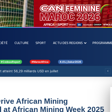
CIÉTÉ
CULTURE
SPORT
ACTU DES REGIONS
PROGRAMM
#CedeaoReport
#MarocAfrica
#JOJ_Dakar2026
 atteint 56,29 milliards USD en juillet
rive African Mining
 at African Mining Week 2025