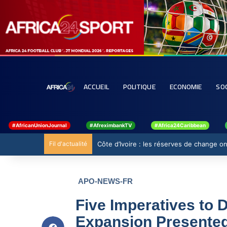
ACCUEIL
POLITIQUE
ECONOMIE
SO
#AfricanUnionJournal
#AfreximbankTV
#Africa24Caribbean
Fil d'actualité
Côte d’Ivoire : les réserves de change ont
APO-NEWS-FR
Five Imperatives to D
Expansion Presented