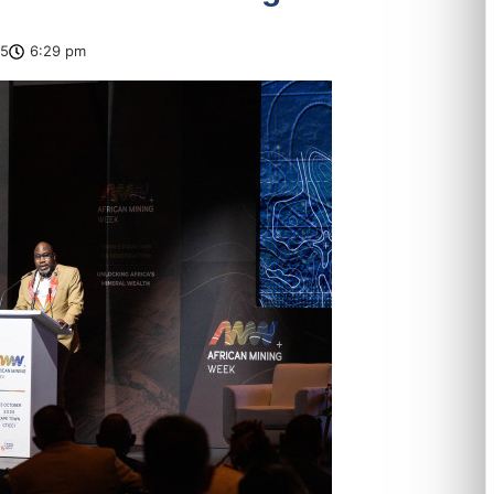
25
6:29 pm