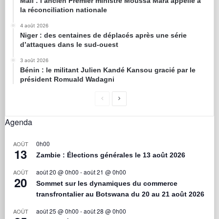
Mali : l’ancien Premier ministre Moussa Mara appelle à
la réconciliation nationale
4 août 2026
Niger : des centaines de déplacés après une série
d’attaques dans le sud-ouest
3 août 2026
Bénin : le militant Julien Kandé Kansou gracié par le
président Romuald Wadagni
Agenda
0h00
AOÛT
13
Zambie : Élections générales le 13 août 2026
août 20 @ 0h00
-
août 21 @ 0h00
AOÛT
20
Sommet sur les dynamiques du commerce
transfrontalier au Botswana du 20 au 21 août 2026
août 25 @ 0h00
-
août 28 @ 0h00
AOÛT