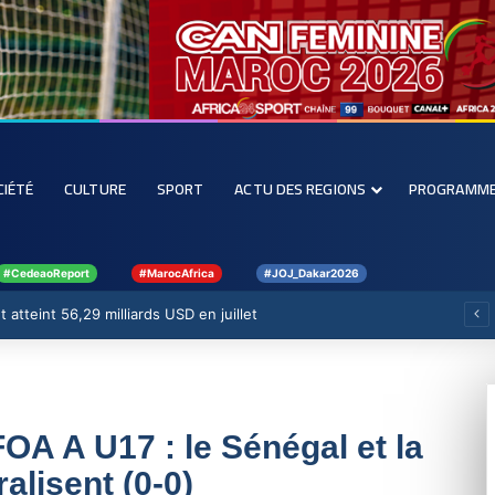
CIÉTÉ
CULTURE
SPORT
ACTU DES REGIONS
PROGRAMM
#CedeaoReport
#MarocAfrica
#JOJ_Dakar2026
 atteint 56,29 milliards USD en juillet
OA A U17 : le Sénégal et la
alisent (0-0)