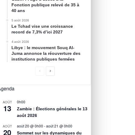
Fonction publique relevé de 35 à
40 ans
5 août 2026
Le Tchad vise une croissance
record de 7,3% d’ici 2027
4 août 2026
Libye : le mouvement Souq Al-
Juma annonce la réouverture des
institutions publiques fermées
Agenda
0h00
AOÛT
13
Zambie : Élections générales le 13
août 2026
août 20 @ 0h00
-
août 21 @ 0h00
AOÛT
20
Sommet sur les dynamiques du