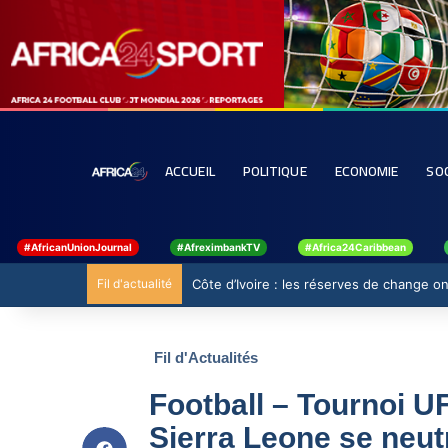
ACCUEIL
POLITIQUE
ECONOMIE
SO
#AfricanUnionJournal
#AfreximbankTV
#Africa24Caribbean
Fil d'actualité
Côte d’Ivoire : les réserves de change ont
Fil d'Actualités
Football – Tournoi UF
Sierra Leone se neutr