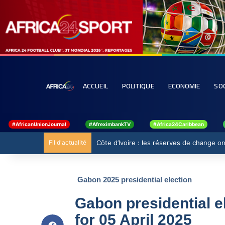
ACCUEIL
POLITIQUE
ECONOMIE
SO
#AfricanUnionJournal
#AfreximbankTV
#Africa24Caribbean
Fil d'actualité
Côte d’Ivoire : les réserves de change ont
Gabon 2025 presidential election
Gabon presidential e
for 05 April 2025