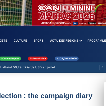
CIÉTÉ
CULTURE
SPORT
ACTU DES REGIONS
PROGRAMM
#CedeaoReport
#MarocAfrica
#JOJ_Dakar2026
 atteint 56,29 milliards USD en juillet
lection : the campaign diary