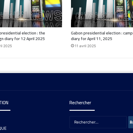
residential election : the
Gabon presidential election : camp
n diary for 12 April 2025
diary for April 11, 2025
ril 2025
11 avril 2025
TION
Rechercher
QUE