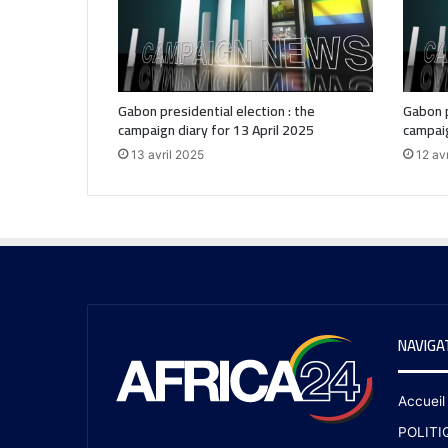
Gabon presidential election : the
Gabon p
campaign diary for 13 April 2025
campaig
13 avril 2025
12 av
NAVIGA
Accueil
POLITI