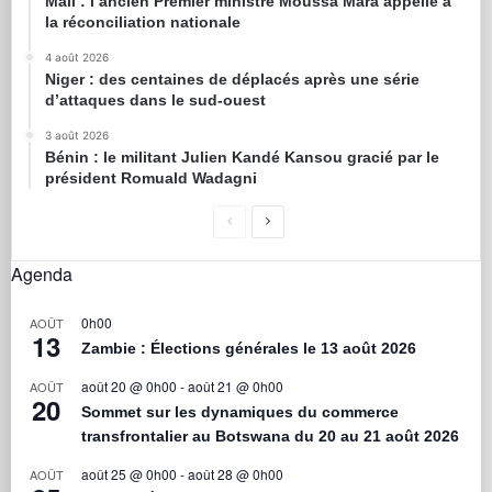
Mali : l’ancien Premier ministre Moussa Mara appelle à
la réconciliation nationale
4 août 2026
Niger : des centaines de déplacés après une série
d’attaques dans le sud-ouest
3 août 2026
Bénin : le militant Julien Kandé Kansou gracié par le
président Romuald Wadagni
Agenda
0h00
AOÛT
13
Zambie : Élections générales le 13 août 2026
août 20 @ 0h00
-
août 21 @ 0h00
AOÛT
20
Sommet sur les dynamiques du commerce
transfrontalier au Botswana du 20 au 21 août 2026
août 25 @ 0h00
-
août 28 @ 0h00
AOÛT