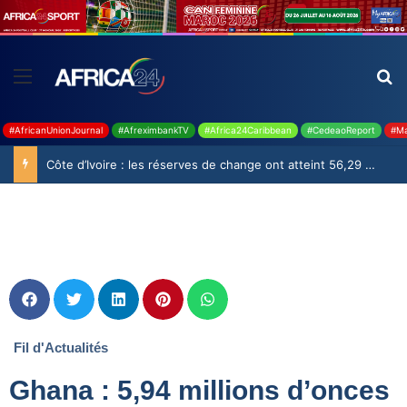
#AfricanUnionJournal
#AfreximbankTV
#Africa24Caribbean
#CedeaoReport
#Ma
Côte d’Ivoire : les réserves de change ont atteint 56,29 milliards USD en juillet
Fil d'Actualités
Ghana : 5,94 millions d’onces