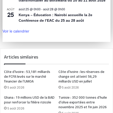
transfrontalier au Botswana du 20 au 21 août 2026
août 25 @ 0h00
-
août 28 @ 0h00
AOÛT
25
Kenya – Éducation : Nairobi accueille la 2e
Conférence de l’EAC du 25 au 28 août
Voir le calendrier
Articles similaires
Côte d’Ivoire : 53,181 milliards
Côte d’Ivoire : les réserves de
de FCFA levés sur le marché
change ont atteint 56,29
financier de l’UMOA
milliards USD en juillet
5 août 2026
5 août 2026
Ghana : 19 millions USD de la BAD
Tunisie : 352 000 tonnes d’huile
pour renforcer la filière rizicole
d’olive exportées entre
novembre 2025 et fin juin 2026
5 août 2026