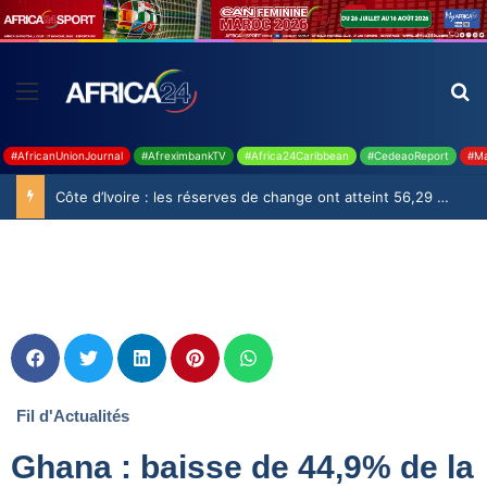
#AfricanUnionJournal
#AfreximbankTV
#Africa24Caribbean
#CedeaoReport
#Ma
Côte d’Ivoire : les réserves de change ont atteint 56,29 milliards USD en juillet
Fil d'Actualités
Ghana : baisse de 44,9% de la