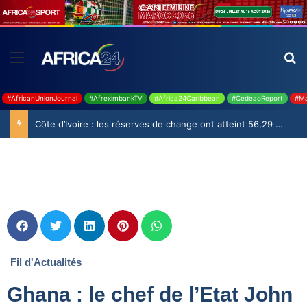
#AfricanUnionJournal
#AfreximbankTV
#Africa24Caribbean
#CedeaoReport
#Ma
Côte d’Ivoire : les réserves de change ont atteint 56,29 milliards USD en juillet
Fil d'Actualités
Ghana : le chef de l’Etat John