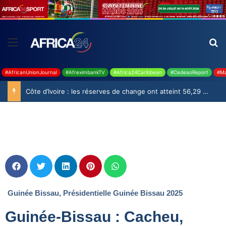
#AfricanUnionJournal
#AfreximbankTV
#Africa24Caribbean
#CedeaoReport
#Ma
Côte d’Ivoire : les réserves de change ont atteint 56,29 milliards USD en juillet
Guinée Bissau
,
Présidentielle Guinée Bissau 2025
Guinée-Bissau : Cacheu,