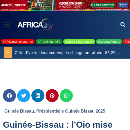
#AfricanUnionJournal
#AfreximbankTV
#Africa24Caribbean
#CedeaoReport
#Ma
Côte d’Ivoire : les réserves de change ont atteint 56,29 milliards USD en juillet
Guinée Bissau
,
Présidentielle Guinée Bissau 2025
Guinée-Bissau : l’Oio mise