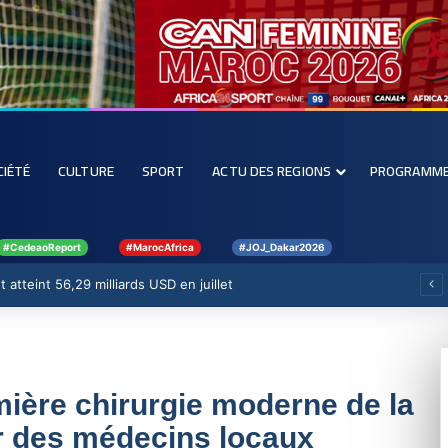
CIÉTÉ
CULTURE
SPORT
ACTU DES REGIONS
PROGRAMM
#CedeaoReport
#MarocAfrica
#JOJ_Dakar2026
 atteint 56,29 milliards USD en juillet
ière chirurgie moderne de la
r des médecins locaux