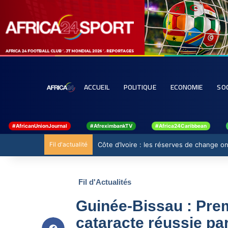
ACCUEIL
POLITIQUE
ECONOMIE
SO
#AfricanUnionJournal
#AfreximbankTV
#Africa24Caribbean
Fil d'actualité
Côte d’Ivoire : les réserves de change ont
Fil d'Actualités
Guinée-Bissau : Prem
cataracte réussie pa