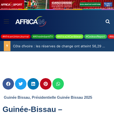
#AfricanUnionJournal
#AfreximbankTV
#Africa24Caribbean
#CedeaoReport
#Ma
Côte d’Ivoire : les réserves de change ont atteint 56,29 milliards USD en juillet
Guinée Bissau
,
Présidentielle Guinée Bissau 2025
Guinée-Bissau –