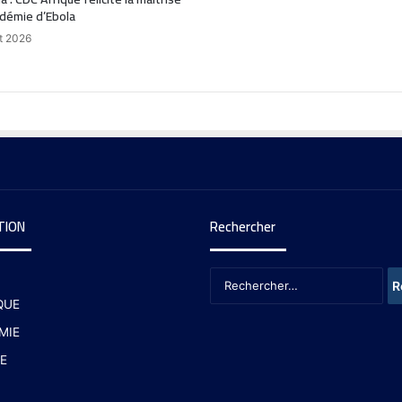
idémie d’Ebola
t 2026
TION
Rechercher
QUE
MIE
E