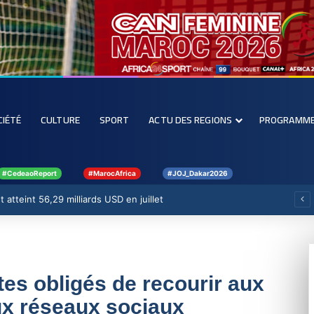
CIÉTÉ
CULTURE
SPORT
ACTU DES REGIONS
PROGRAMM
#CedeaoReport
#MarocAfrica
#JOJ_Dakar2026
 atteint 56,29 milliards USD en juillet
tes obligés de recourir aux
x réseaux sociaux