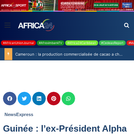
#AfricanUnionJournal
#AfreximbankTV
#Africa24Caribbean
#CedeaoReport
#Ma
Cameroun : la production commercialisée de cacao a chuté de 19,9% durant la saison 2025-2026
NewsExpress
Guinée : l’ex-Président Alpha