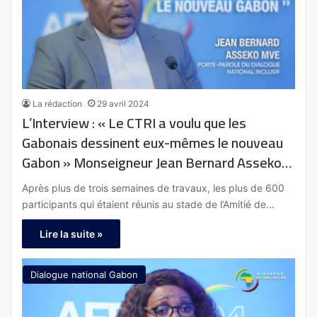
La rédaction
29 avril 2024
L’Interview : « Le CTRI a voulu que les
Gabonais dessinent eux-mêmes le nouveau
Gabon » Monseigneur Jean Bernard Asseko
Mve , Porte-parole du Dialogue national
Après plus de trois semaines de travaux, les plus de 600
inclusif – Gabon
participants qui étaient réunis au stade de l’Amitié de…
Lire la suite »
Dialogue national Gabon