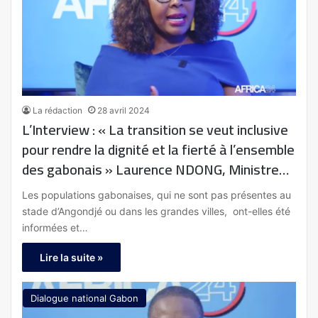
La rédaction
28 avril 2024
L’Interview : « La transition se veut inclusive
pour rendre la dignité et la fierté à l’ensemble
des gabonais » Laurence NDONG, Ministre
de la Communication et des médias
Les populations gabonaises, qui ne sont pas présentes au
stade d’Angondjé ou dans les grandes villes, ont-elles été
informées et…
Lire la suite »
Dialogue national Gabon