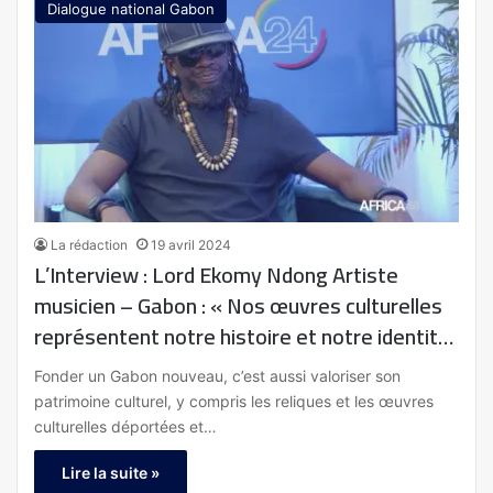
Dialogue national Gabon
La rédaction
19 avril 2024
L’Interview : Lord Ekomy Ndong Artiste
musicien – Gabon : « Nos œuvres culturelles
représentent notre histoire et notre identité.
Notre objectif est de ramener ces œuvres
Fonder un Gabon nouveau, c’est aussi valoriser son
dans notre pays pour témoigner de notre
patrimoine culturel, y compris les reliques et les œuvres
souveraineté »
culturelles déportées et…
Lire la suite »