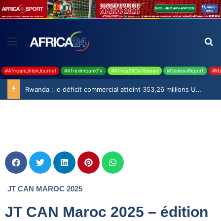
#AfricanUnionJournal
#AfreximbankTV
#Africa24Caribbean
#CedeaoReport
#Ma
Rwanda : le déficit commercial atteint 353,26 millions USD en juin 2026
JT CAN MAROC 2025
JT CAN Maroc 2025 – édition