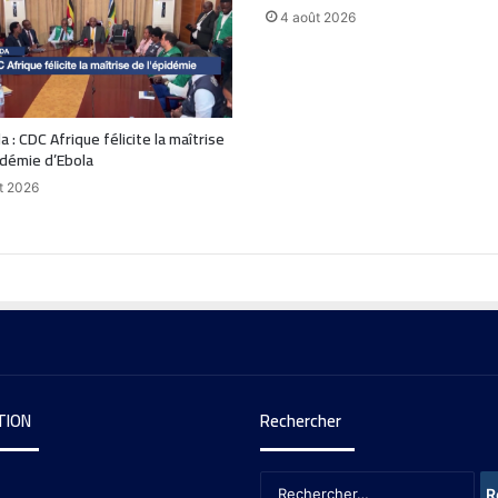
4 août 2026
 : CDC Afrique félicite la maîtrise
idémie d’Ebola
t 2026
TION
Rechercher