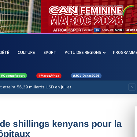
CIÉTÉ
CULTURE
SPORT
ACTU DES REGIONS
PROGRAMM
#CedeaoReport
#MarocAfrica
#JOJ_Dakar2026
 atteint 56,29 milliards USD en juillet
 de shillings kenyans pour la
ôpitaux