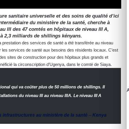
e sanitaire universelle et des soins de qualité d’ici
ntermédiaire du ministère de la santé, cherche à
u III des 47 comtés en hôpitaux de niveau III A,
 à 2,3 milliards de shillings kényans.
a prestation des services de santé a été transférée au niveau
 les services de santé aux besoins des résidents locaux. C’est
es sites de construction pour des hôpitaux plus grands et
éficié la circonscription d’Ugenya, dans le comté de Siaya.
onal qui va coûter plus de 50 millions de shillings. Il
llations du niveau III au niveau IIIA. Le niveau III A
infrastructures au ministère de la santé
–
Kenya