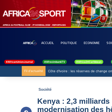
ACCUEIL
POLITIQUE
ECONOMIE
SO
#AfricanUnionJournal
#AfreximbankTV
#Africa24Caribbean
Fil d'actualité
Côte d’Ivoire : les réserves de change ont
Société
Kenya : 2,3 milliards
modernisation des h