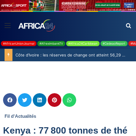
#AfricanUnionJournal
#AfreximbankTV
#Africa24Caribbean
#CedeaoReport
#Ma
Côte d’Ivoire : les réserves de change ont atteint 56,29 milliards USD en juillet
Fil d'Actualités
Kenya : 77 800 tonnes de thé