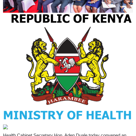
Health Cabinet Secretary Hon. Aden Duale
today
convened an