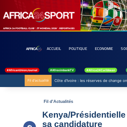
ACCUEIL
POLITIQUE
ECONOMIE
SO
#AfricanUnionJournal
#AfreximbankTV
#Africa24Caribbean
Fil d'actualité
Côte d’Ivoire : les réserves de change ont
Fil d'Actualités
Kenya/Présidentielle
sa candidature