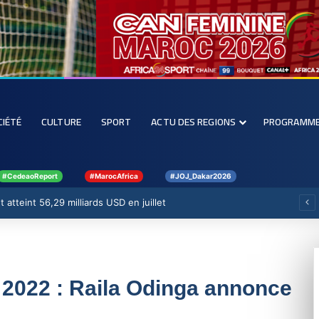
CIÉTÉ
CULTURE
SPORT
ACTU DES REGIONS
PROGRAMM
#CedeaoReport
#MarocAfrica
#JOJ_Dakar2026
 atteint 56,29 milliards USD en juillet
 2022 : Raila Odinga annonce