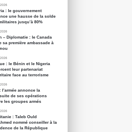
 2026
ria : le gouvernement
nce une hausse de la solde
militaires jusqu’à 80%
 2026
n – Diplomatie : le Canada
e sa première ambassade à
onou
 2026
ue : le Bénin et le Nigeria
rcent leur partenariat
itaire face au terrorisme
 2026
 : l’armée annonce la
suite de ses opérations
re les groupes armés
 2026
itanie : Taleb Ould
Ahmed nommé conseiller à la
idence de la République