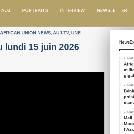
 AUJ
PORTRAITS
INTERVIEW
NEWSLETTER
AFRICAN UNION NEWS
,
AUJ-TV
,
UNE
NewsEx
 lundi 15 juin 2026
7 août
Afri
mill
gigaf
7 août
Bénin
prés
mand
7 août
Mali
Mouv
l’Az