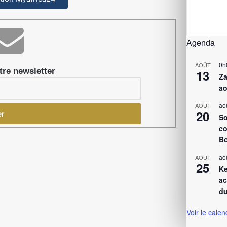
Agenda
0h
AOÛT
re newsletter
13
Za
ao
ao
AOÛT
20
So
co
Bo
ao
AOÛT
25
Ke
ac
du
Voir le calen