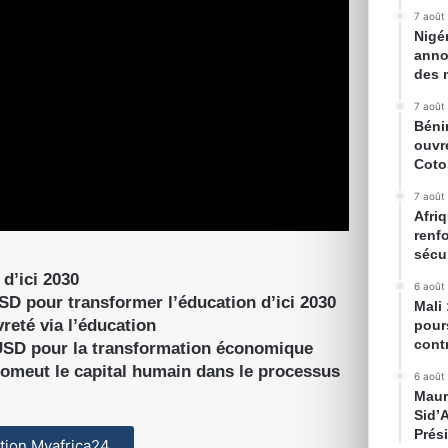
7 août
Nigé
anno
des 
7 août
Béni
ouvr
Cot
7 août
Afriq
renfo
sécur
 d’ici 2030
6 août
 USD pour transformer l’éducation d’ici 2030
Mali
reté via l’éducation
pour
cont
 USD pour la transformation économique
omeut le capital humain dans le processus
6 août
Maur
Sid’
Prés
cation Myafrica24