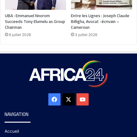
UBA : Emmanuel Nnorom
Entre les Lignes : Joseph Claude
Succeeds Tony Elumelu as Group
Billigha, Avocat -écrivain –
Chairman
Cameroun
6 juillet 2026
3 juillet 2026
NAVIGATION
Accueil