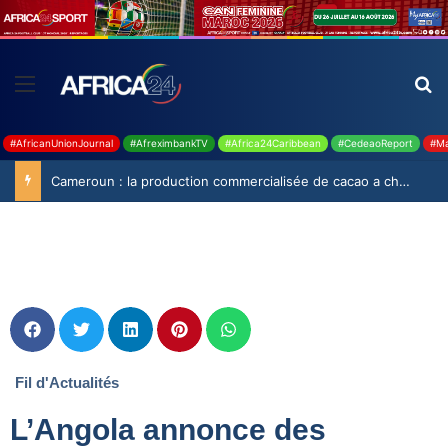
#AfricanUnionJournal
#AfreximbankTV
#Africa24Caribbean
#CedeaoReport
#Ma
Cameroun : la production commercialisée de cacao a chuté de 19,9% durant la saison 2025-2026
Fil d'Actualités
L’Angola annonce des