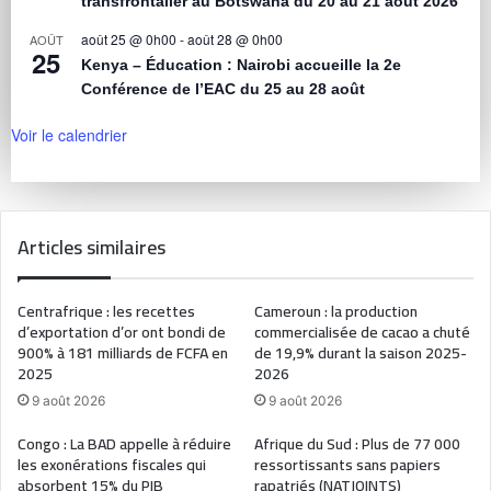
transfrontalier au Botswana du 20 au 21 août 2026
août 25 @ 0h00
-
août 28 @ 0h00
AOÛT
25
Kenya – Éducation : Nairobi accueille la 2e
Conférence de l’EAC du 25 au 28 août
Voir le calendrier
Articles similaires
Centrafrique : les recettes
Cameroun : la production
d’exportation d’or ont bondi de
commercialisée de cacao a chuté
900% à 181 milliards de FCFA en
de 19,9% durant la saison 2025-
2025
2026
9 août 2026
9 août 2026
Congo : La BAD appelle à réduire
Afrique du Sud : Plus de 77 000
les exonérations fiscales qui
ressortissants sans papiers
absorbent 15% du PIB
rapatriés (NATJOINTS)