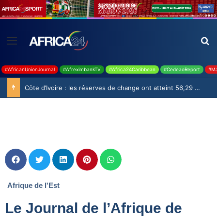
#AfricanUnionJournal
#AfreximbankTV
#Africa24Caribbean
#CedeaoReport
#Ma
Côte d’Ivoire : les réserves de change ont atteint 56,29 milliards USD en juillet
Afrique de l'Est
Le Journal de l’Afrique de