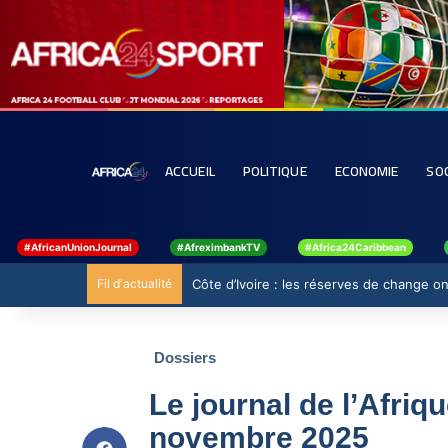
ACCUEIL
POLITIQUE
ECONOMIE
SO
#AfricanUnionJournal
#AfreximbankTV
#Africa24Caribbean
Fil d'actualité
Côte d’Ivoire : les réserves de change ont
Dossiers
Le journal de l’Afriq
novembre 2025