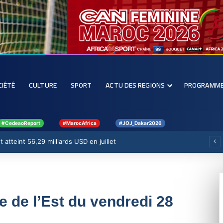
CIÉTÉ
CULTURE
SPORT
ACTU DES REGIONS
PROGRAMM
#CedeaoReport
#MarocAfrica
#JOJ_Dakar2026
 atteint 56,29 milliards USD en juillet
ue de l’Est du vendredi 28