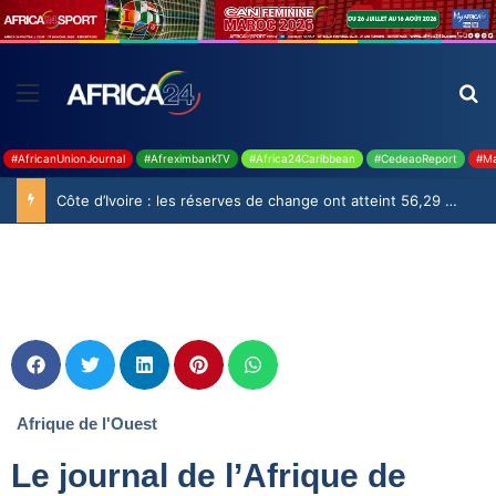
#AfricanUnionJournal
#AfreximbankTV
#Africa24Caribbean
#CedeaoReport
#Ma
Côte d’Ivoire : les réserves de change ont atteint 56,29 milliards USD en juillet
Afrique de l'Ouest
Le journal de l’Afrique de