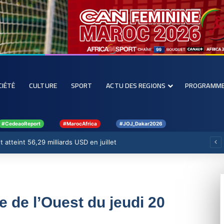
CIÉTÉ
CULTURE
SPORT
ACTU DES REGIONS
PROGRAMM
#CedeaoReport
#MarocAfrica
#JOJ_Dakar2026
 atteint 56,29 milliards USD en juillet
ue de l’Ouest du jeudi 20