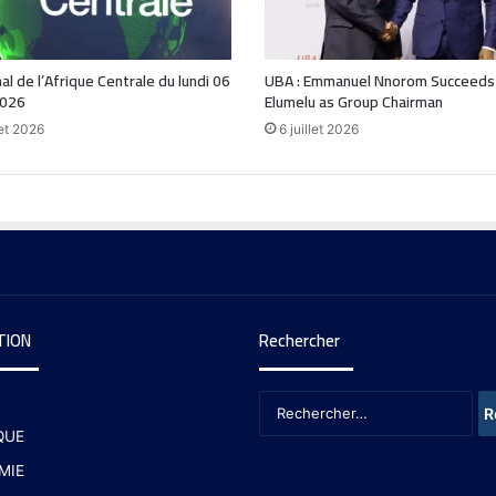
nal de l’Afrique Centrale du lundi 06
UBA : Emmanuel Nnorom Succeeds
2026
Elumelu as Group Chairman
let 2026
6 juillet 2026
TION
Rechercher
QUE
MIE