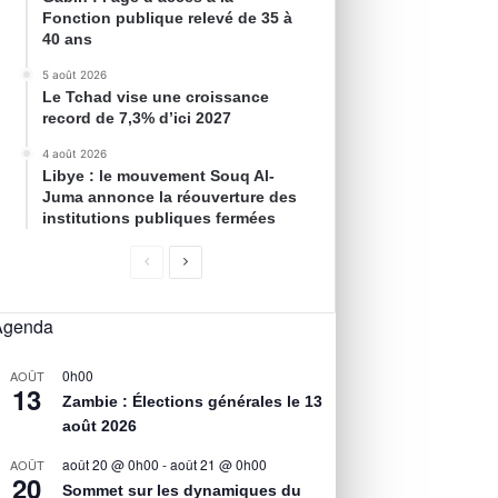
Fonction publique relevé de 35 à
40 ans
5 août 2026
Le Tchad vise une croissance
record de 7,3% d’ici 2027
4 août 2026
Libye : le mouvement Souq Al-
Juma annonce la réouverture des
institutions publiques fermées
Agenda
0h00
AOÛT
13
Zambie : Élections générales le 13
août 2026
août 20 @ 0h00
-
août 21 @ 0h00
AOÛT
20
Sommet sur les dynamiques du