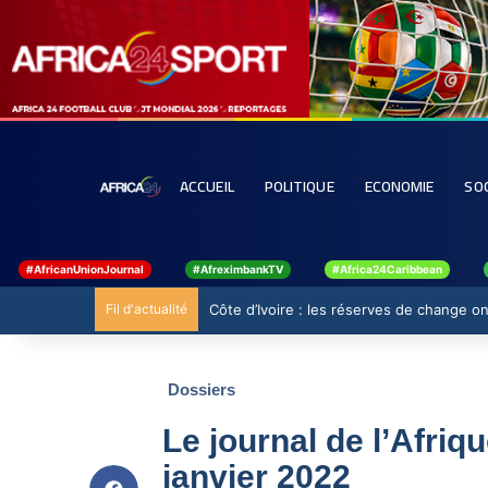
ACCUEIL
POLITIQUE
ECONOMIE
SO
#AfricanUnionJournal
#AfreximbankTV
#Africa24Caribbean
Fil d'actualité
Côte d’Ivoire : les réserves de change ont
Dossiers
Le journal de l’Afriq
janvier 2022