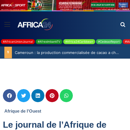
#AfricanUnionJournal
#AfreximbankTV
#Africa24Caribbean
#CedeaoReport
#Ma
Cameroun : la production commercialisée de cacao a chuté de 19,9% durant la saison 2025-2026
Afrique de l'Ouest
Le journal de l’Afrique de