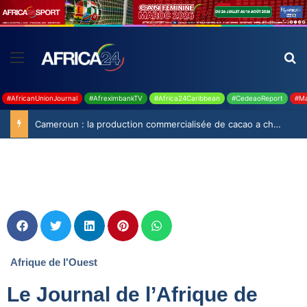
#AfricanUnionJournal
#AfreximbankTV
#Africa24Caribbean
#CedeaoReport
#Ma
Cameroun : la production commercialisée de cacao a chuté de 19,9% durant la saison 2025-2026
Afrique de l'Ouest
Le Journal de l’Afrique de