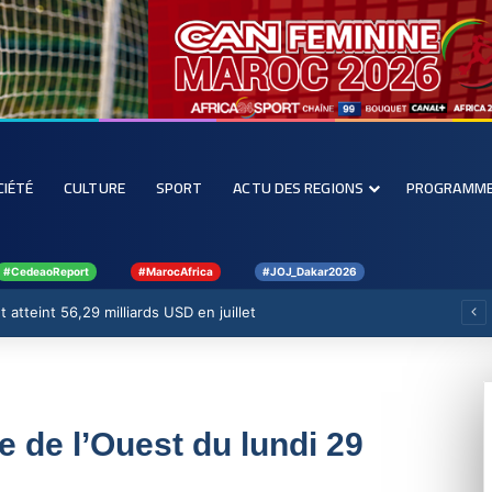
CIÉTÉ
CULTURE
SPORT
ACTU DES REGIONS
PROGRAMM
#CedeaoReport
#MarocAfrica
#JOJ_Dakar2026
 atteint 56,29 milliards USD en juillet
ue de l’Ouest du lundi 29