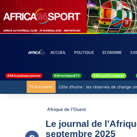
ACCUEIL
POLITIQUE
ECONOMIE
SO
#AfricanUnionJournal
#AfreximbankTV
#Africa24Caribbean
Fil d'actualité
Côte d’Ivoire : les réserves de change ont
Afrique de l'Ouest
Le journal de l’Afriq
septembre 2025