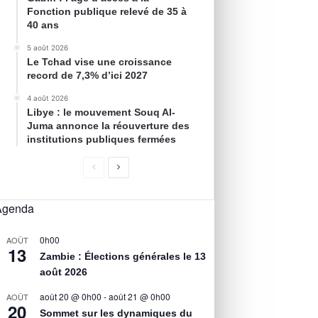
Fonction publique relevé de 35 à
40 ans
5 août 2026
Le Tchad vise une croissance
record de 7,3% d’ici 2027
4 août 2026
Libye : le mouvement Souq Al-
Juma annonce la réouverture des
institutions publiques fermées
Agenda
0h00
AOÛT
13
Zambie : Élections générales le 13
août 2026
août 20 @ 0h00
-
août 21 @ 0h00
AOÛT
20
Sommet sur les dynamiques du