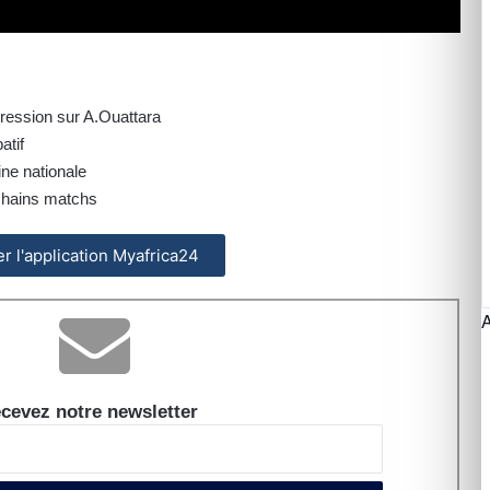
pression sur A.Ouattara
atif
ne nationale
ochains matchs
ler l'application Myafrica24
cevez notre newsletter