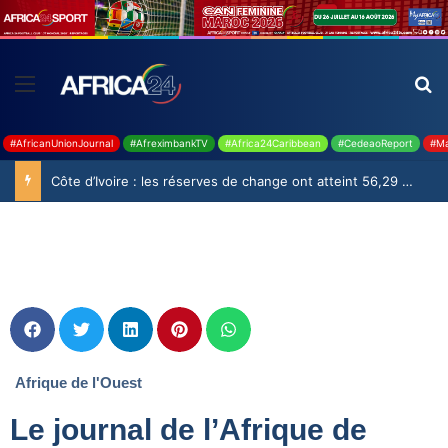
#AfricanUnionJournal
#AfreximbankTV
#Africa24Caribbean
#CedeaoReport
#Ma
Côte d’Ivoire : les réserves de change ont atteint 56,29 milliards USD en juillet
Afrique de l'Ouest
Le journal de l’Afrique de