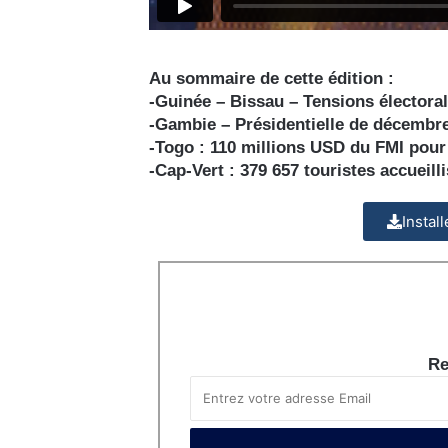
Au sommaire de cette édition :
-Guinée – Bissau – Tensions électorale
-Gambie – Présidentielle de décembr
-Togo :
110 millions USD du FMI pour
-Cap-Vert :
379 657 touristes accueill
Instal
Re