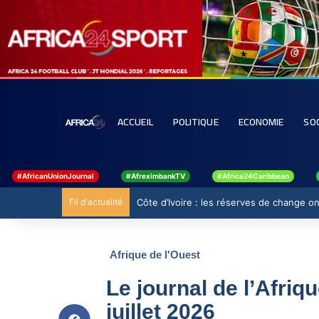
ACCUEIL
POLITIQUE
ECONOMIE
SO
#AfricanUnionJournal
#AfreximbankTV
#Africa24Caribbean
Fil d'actualité
Côte d’Ivoire : les réserves de change ont
Afrique de l'Ouest
Le journal de l’Afriq
juillet 2026