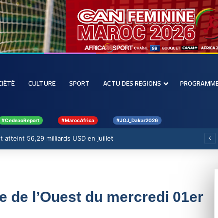
CIÉTÉ
CULTURE
SPORT
ACTU DES REGIONS
PROGRAMM
#CedeaoReport
#MarocAfrica
#JOJ_Dakar2026
 atteint 56,29 milliards USD en juillet
ue de l’Ouest du mercredi 01er