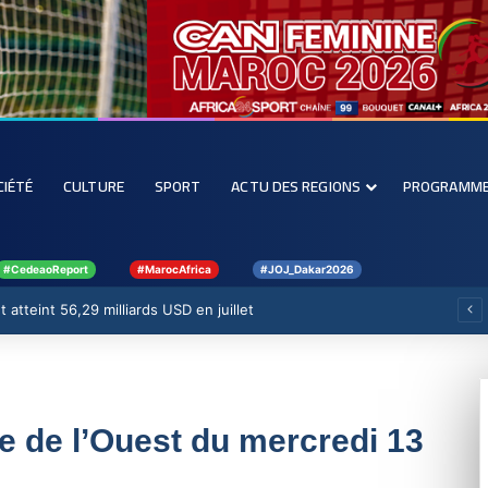
CIÉTÉ
CULTURE
SPORT
ACTU DES REGIONS
PROGRAMM
#CedeaoReport
#MarocAfrica
#JOJ_Dakar2026
 atteint 56,29 milliards USD en juillet
ue de l’Ouest du mercredi 13