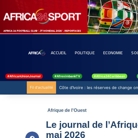
ACCUEIL
POLITIQUE
ECONOMIE
SO
#AfricanUnionJournal
#AfreximbankTV
#Africa24Caribbean
Fil d'actualité
Côte d’Ivoire : les réserves de change ont
Afrique de l'Ouest
Le journal de l’Afriq
mai 2026