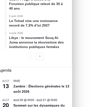
Fonction publique relevé de 35 à
40 ans
5 août 2026
Le Tchad vise une croissance
record de 7,3% d’ici 2027
4 août 2026
Libye : le mouvement Souq Al-
Juma annonce la réouverture des
institutions publiques fermées
Agenda
0h00
AOÛT
13
Zambie : Élections générales le 13
août 2026
août 20 @ 0h00
-
août 21 @ 0h00
AOÛT
20
Sommet sur les dynamiques du