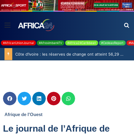
#AfricanUnionJournal
#AfreximbankTV
#Africa24Caribbean
#CedeaoReport
#Ma
Côte d’Ivoire : les réserves de change ont atteint 56,29 milliards USD en juillet
Afrique de l'Ouest
Le journal de l’Afrique de